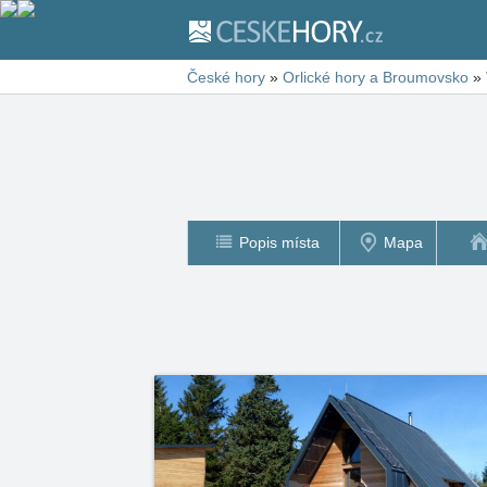
České hory
»
Orlické hory a Broumovsko
»
Popis místa
Mapa