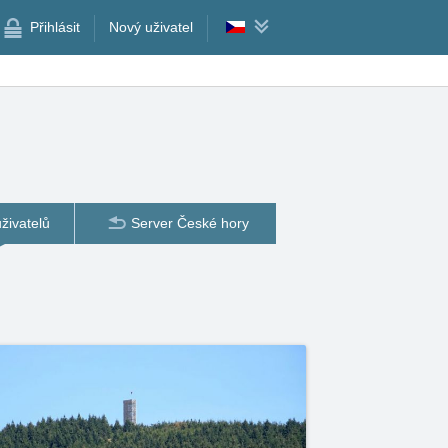
Přihlásit
Nový uživatel
živatelů
Server České hory