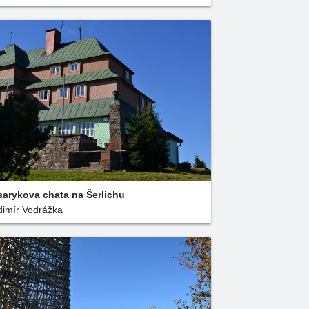
arykova chata na Šerlichu
dimír Vodrážka