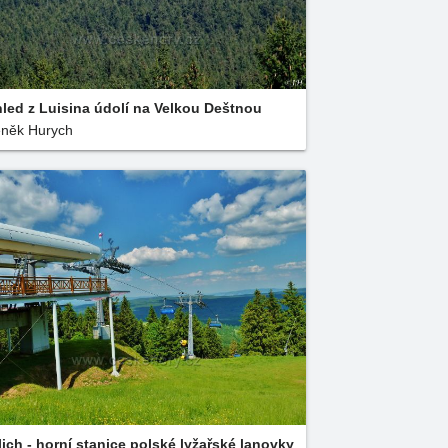
led z Luisina údolí na Velkou Deštnou
něk Hurych
lich - horní stanice polské lyžařské lanovky