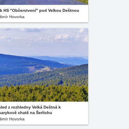
b HS "Občerstvení" pod Velkou Deštnou
dimír Hovorka
led z rozhledny Velká Deštná k
arykově chatě na Šerlichu
dimír Hovorka