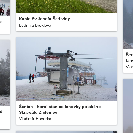
Kaple Sv.Josefa,Šediviny
e
Ľudmila Broklová
Šer
lan
Vla
Šerlich - horní stanice lanovky polského
ad
Skiareálu Zieleniec
Vladimír Hovorka