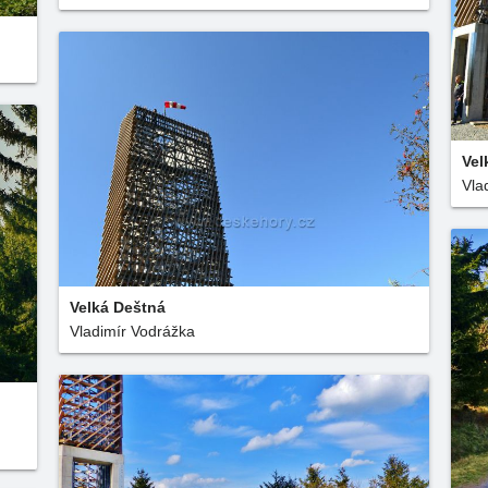
Vel
Vla
Velká Deštná
Vladimír Vodrážka