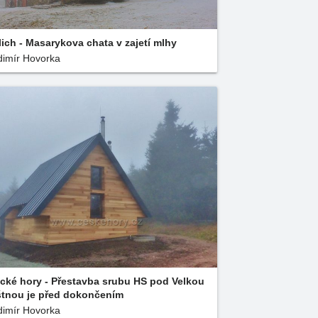
lich - Masarykova chata v zajetí mlhy
dimír Hovorka
ické hory - Přestavba srubu HS pod Velkou
tnou je před dokončením
dimír Hovorka