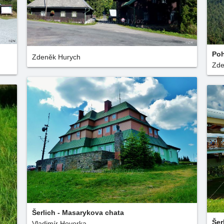
Poh
Zdeněk Hurych
Zde
Šerlich - Masarykova chata
Šer
Vladimír Hovorka