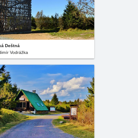
ká Deštná
dimír Vodrážka