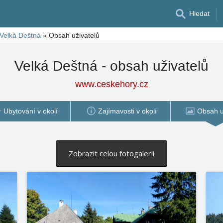
Hledat
Velká Deštná
»
Obsah uživatelů
Velká Deštná - obsah uživatelů
www.ceskehory.cz
Ubytování v okolí
Zajímavosti v okolí
Obsah u
Zobrazit celou fotogalerii