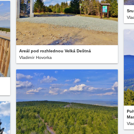
Sru
Vla
Areál pod rozhlednou Velká Deštná
Vladimír Hovorka
Poh
Mas
Vla