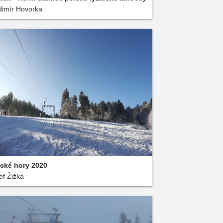
dimír Hovorka
ické hory 2020
ef Žižka