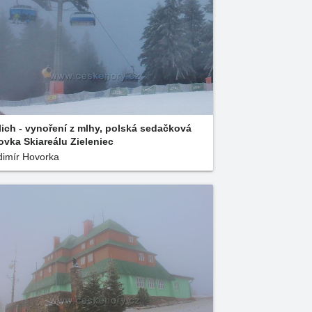
lich - vynoření z mlhy, polská sedačková
ovka Skiareálu Zieleniec
dimír Hovorka