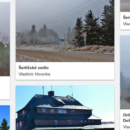
Šer
Vla
Šerlišské sedlo
Vladimír Hovorka
Orl
Deš
Vla