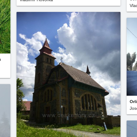
Vla
u
Orl
Jos